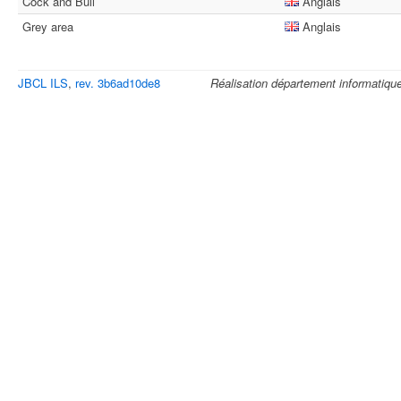
Cock and Bull
Anglais
Grey area
Anglais
JBCL ILS
,
rev. 3b6ad10de8
Réalisation département informatiqu