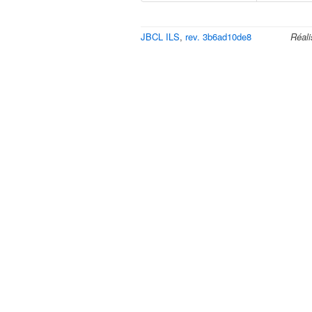
JBCL ILS
,
rev. 3b6ad10de8
Réali