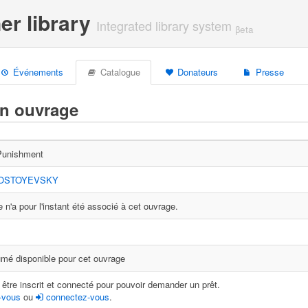
er library
Integrated library system
βeta
Événements
Catalogue
Donateurs
Presse
un ouvrage
Punishment
DOSTOYEVSKY
 n'a pour l'instant été associé à cet ouvrage.
mé disponible pour cet ouvrage
être inscrit et connecté pour pouvoir demander un prêt.
-vous
ou
connectez-vous
.