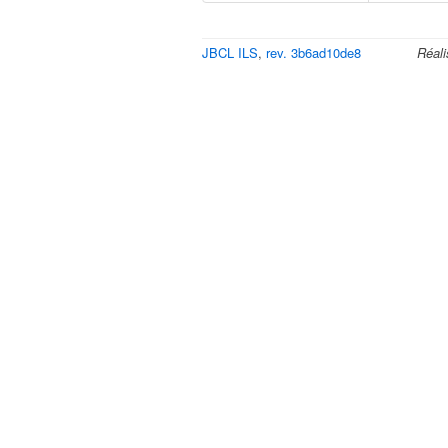
JBCL ILS
,
rev. 3b6ad10de8
Réali